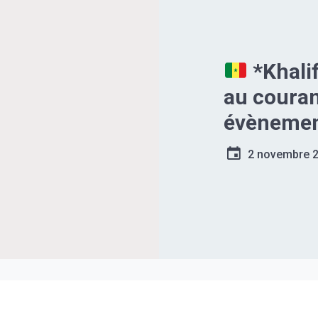
*Khalifa Sall* *
au couran
évènement
Un événem
2 novembre 
une bonn