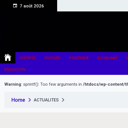
S
7 août 2026
k
i
p
t
o
c
o
n
SOCIETE
CULTURE
POLITIQUE
ECONOMIE
t
e
EDUCATION
n
t
Warning
: sprintf(): Too few arguments in
/htdocs/wp-content/t
Home
ACTUALITES