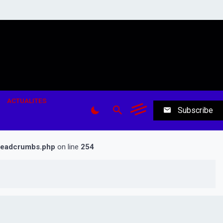
ACTUALITES
Subscribe
breadcrumbs.php
on line
254