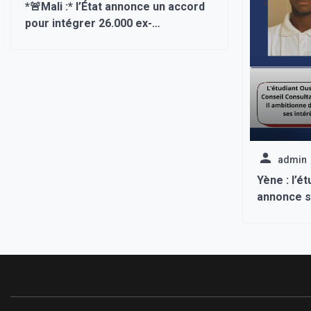
*🚨Mali :* l’État annonce un accord
pour intégrer 26.000 ex-
combattants dans l’armée
admin
Yène : l’
annonce s
Consultati