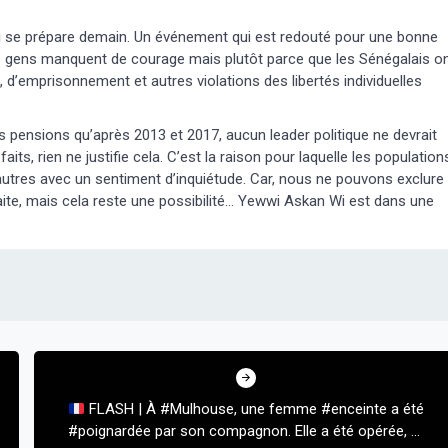
qui se prépare demain. Un événement qui est redouté pour une bonne
 les gens manquent de courage mais plutôt parce que les Sénégalais o
le, d’emprisonnement et autres violations des libertés individuelles
us pensions qu’après 2013 et 2017, aucun leader politique ne devrait
ts, rien ne justifie cela. C’est la raison pour laquelle les population
’autres avec un sentiment d’inquiétude. Car, nous ne pouvons exclure
te, mais cela reste une possibilité… Yewwi Askan Wi est dans une
FLASH | À #Mulhouse, une femme #enceinte a été
#poignardée par son compagnon. Elle a été opérée, et