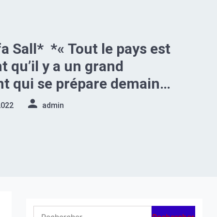
« Tout le pays est
t qu’il y a un grand
 qui se prépare demain.
ent qui est redouté pour
2022
admin
e raison….*
Rechercher :