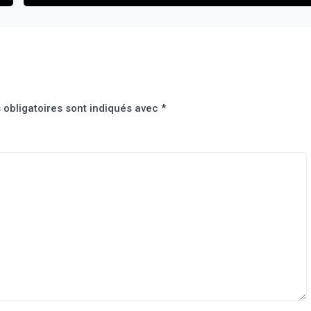
ses jours ne sont plus en danger, ni ceux du bébé.
obligatoires sont indiqués avec
*