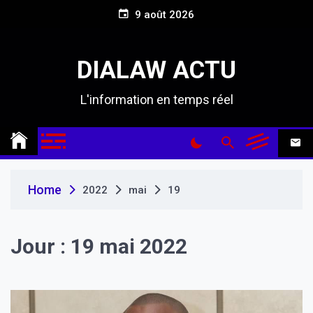
S
9 août 2026
k
i
p
DIALAW ACTU
t
o
L'information en temps réel
c
o
n
t
e
n
Home
2022
mai
19
t
Jour :
19 mai 2022