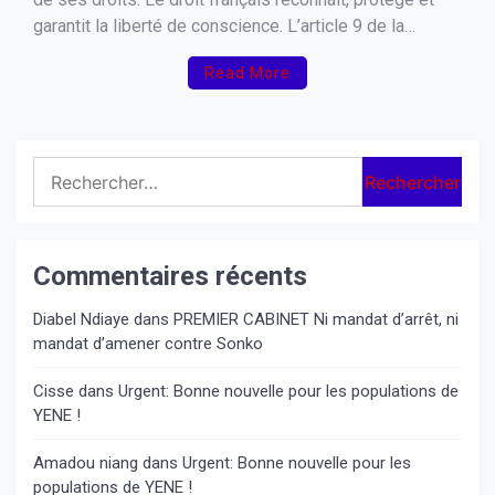
garantit la liberté de conscience. L’article 9 de la
Convention européenne des droits de l’homme et
Read More
l’article 10 de la Charte des droits fondamentaux de
l’Union européenne protègent les libertés de pensée,
[…]
Rechercher :
Commentaires récents
Diabel Ndiaye
dans
PREMIER CABINET Ni mandat d’arrêt, ni
mandat d’amener contre Sonko
Cisse
dans
Urgent: Bonne nouvelle pour les populations de
YENE !
Amadou niang
dans
Urgent: Bonne nouvelle pour les
populations de YENE !