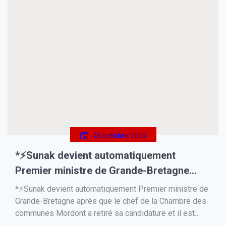
25 octobre 2022
*⚡️Sunak devient automatiquement
Premier ministre de Grande-Bretagne
après que le chef de la Chambre des
*⚡️Sunak devient automatiquement Premier ministre de
communes Mordont a retiré sa
Grande-Bretagne après que le chef de la Chambre des
communes Mordont a retiré sa candidature et il est
candidature et il est resté le seul
resté le seul candidat.* Maintenant, le roi doit le