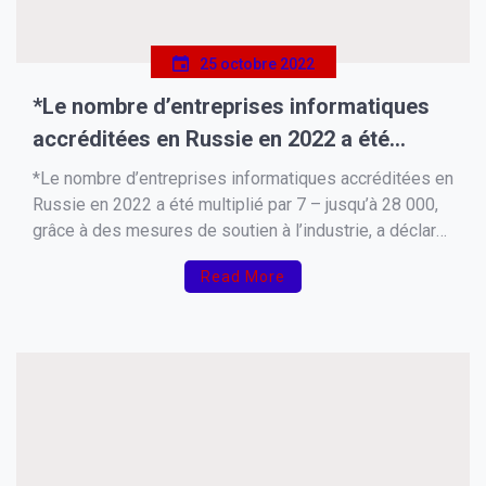
25 octobre 2022
*Le nombre d’entreprises informatiques
accréditées en Russie en 2022 a été
multiplié par 7
*Le nombre d’entreprises informatiques accréditées en
Russie en 2022 a été multiplié par 7 – jusqu’à 28 000,
grâce à des mesures de soutien à l’industrie, a déclaré
le vice-Premier ministre Tchernychenko lors d’une
Read More
réunion avec Poutine.* *Selon lui, le nombre de
spécialistes en informatique a également augmenté –
[…]