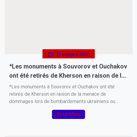
25 octobre 2022
*Les monuments à Souvorov et Ouchakov
ont été retirés de Kherson en raison de la
menace de dommages lors de
*Les monuments à Souvorov et Ouchakov ont été
bombardements ukrainiens ou d’attaques
retirés de Kherson en raison de la menace de
dommages lors de bombardements ukrainiens ou
terroristes,*
d’attaques terroristes, a déclaré Stremousov. Selon lui,
Read More
lorsque la menace de bombardement sera écartée, les
monuments reprendront leur place.*