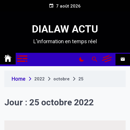
S
7 août 2026
k
i
p
DIALAW ACTU
t
o
L'information en temps réel
c
o
n
t
e
n
Home
2022
octobre
25
t
Jour :
25 octobre 2022