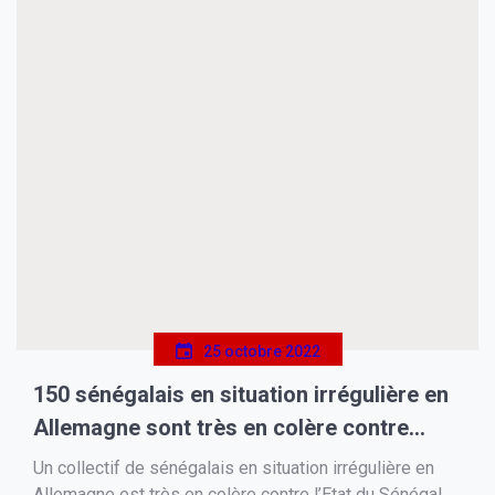
25 octobre 2022
150 sénégalais en situation irrégulière en
Allemagne sont très en colère contre
l’Etat du Sénégal qu’ils accusent de
Un collectif de sénégalais en situation irrégulière en
collaborer avec les autorités allemandes
Allemagne est très en colère contre l’Etat du Sénégal