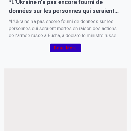
*L’Ukraine n’a pas encore fourni de
données sur les personnes qui seraient
mortes en raison des actions de l’armée
*L’Ukraine n’a pas encore fourni de données sur les
russe à Bucha,
personnes qui seraient mortes en raison des actions
de l’armée russe à Bucha, a déclaré le ministre russe
des Affaires étrangères Sergueï Lavrov. « Une
Read More
provocation bien connue à Bucha – c’était fin mars.*
Depuis lors, nous avons lancé à plusieurs […]