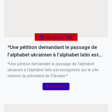
25 octobre 2022
*Une pétition demandant le passage de
l’alphabet ukrainien à l’alphabet latin est
enregistrée sur le site Internet du
*Une pétition demandant le passage de l’alphabet
président de l’Ukraine.*
ukrainien à l’alphabet latin est enregistrée sur le site
Internet du président de l’Ukraine.*
Read More