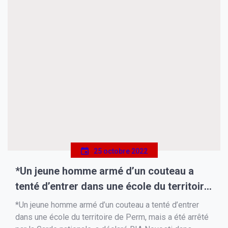
25 octobre 2022
*Un jeune homme armé d’un couteau a
tenté d’entrer dans une école du territoire
de Perm, mais a été arrêté par la Garde
*Un jeune homme armé d’un couteau a tenté d’entrer
nationale, a déclaré RIA Novosti dans
dans une école du territoire de Perm, mais a été arrêté