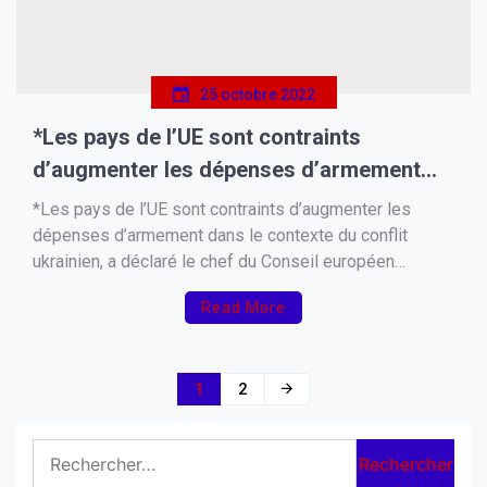
25 octobre 2022
*Les pays de l’UE sont contraints
d’augmenter les dépenses d’armement
dans le contexte du conflit ukrainien, a
*Les pays de l’UE sont contraints d’augmenter les
déclaré le chef du Conseil européen
dépenses d’armement dans le contexte du conflit
ukrainien, a déclaré le chef du Conseil européen
Charles Michel
Charles Michel, commentant l’intention de la Pologne,
Read More
de l’Allemagne et de la Lituanie d’augmenter les
dépenses à des fins militaires.* « Il me semble que
dans le […]
Navigation
1
2
des
Rechercher :
articles