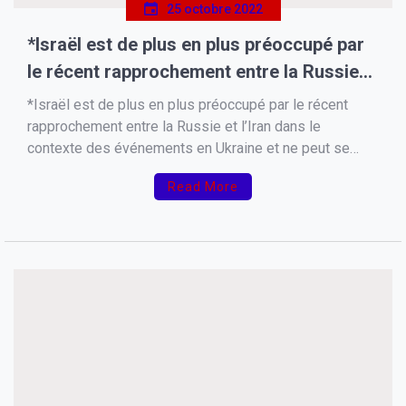
25 octobre 2022
*Israël est de plus en plus préoccupé par
le récent rapprochement entre la Russie
et l’Iran dans le contexte des événements
*Israël est de plus en plus préoccupé par le récent
en Ukraine et ne peut se permettre de
rapprochement entre la Russie et l’Iran dans le
contexte des événements en Ukraine et ne peut se
regarder ce processus avec indifférence*
permettre de regarder ce processus avec indifférence,
Read More
a déclaré le Premier ministre juif Yair Lapid dans une
interview au Jerusalem Post.* *Lapid […]