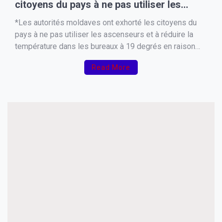
citoyens du pays à ne pas utiliser les
ascenseurs et à réduire la température
*Les autorités moldaves ont exhorté les citoyens du
dans les bureaux à 19 degrés en raison
pays à ne pas utiliser les ascenseurs et à réduire la
température dans les bureaux à 19 degrés en raison
d’une pénurie de gaz et d’électricité.*
d’une pénurie de gaz et d’électricité.*
Read More