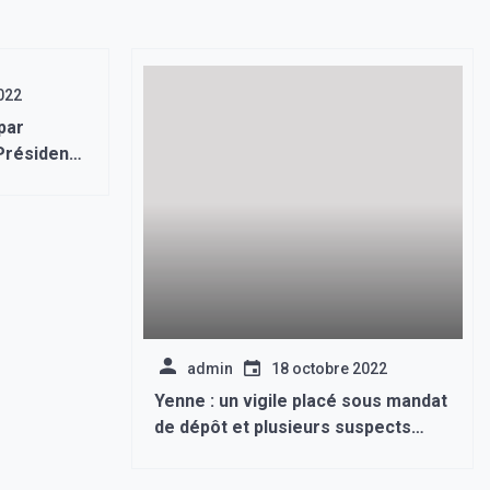
022
par
Président
admin
18 octobre 2022
Yenne : un vigile placé sous mandat
de dépôt et plusieurs suspects
interpellés dans une affaire en
cours d’enquête.