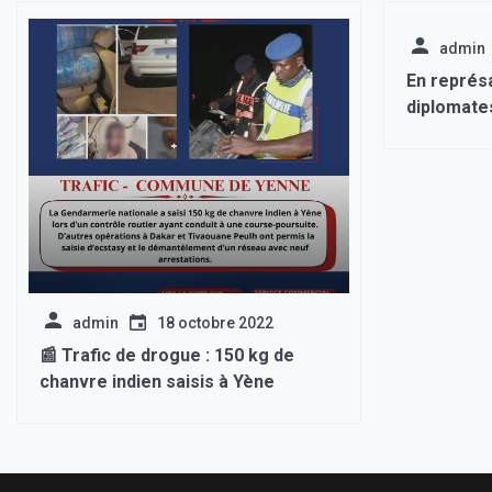
admin
En représa
diplomates
Russie a 
diplomate
quitter son
semaines 
admin
18 octobre 2022
📰 Trafic de drogue : 150 kg de
chanvre indien saisis à Yène