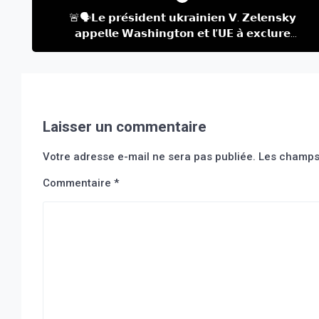
de
🚨🗣️𝗟𝗲 𝗽𝗿𝗲́𝘀𝗶𝗱𝗲𝗻𝘁 𝘂𝗸𝗿𝗮𝗶𝗻𝗶𝗲𝗻 𝗩. 𝗭𝗲𝗹𝗲𝗻𝘀𝗸𝘆
l’article
𝗮𝗽𝗽𝗲𝗹𝗹𝗲 𝗪𝗮𝘀𝗵𝗶𝗻𝗴𝘁𝗼𝗻 𝗲𝘁 𝗹’𝗨𝗘 𝗮̀ 𝗲𝘅𝗰𝗹𝘂𝗿𝗲
𝗠𝗼𝘀𝗰𝗼𝘂 𝗱𝗲 𝗹𝗮 𝗿𝗲́𝘂𝗻𝗶𝗼𝗻 𝗱𝘂 𝗚-𝟮𝟬 𝗮𝗽𝗿𝗲̀𝘀 𝗱𝗲𝘀
𝗻𝗼𝘂𝘃𝗲𝗹𝗹𝗲𝘀 𝗳𝗿𝗮𝗽𝗽𝗲𝘀 𝗺𝗮𝗶𝘀𝘀𝗶𝘃𝗲𝘀 𝘀𝘂𝗿 𝗽𝗹𝘂𝘀𝗶𝗲𝘂𝗿𝘀
𝘃𝗶𝗹𝗹𝗲𝘀 𝗨𝗸𝗿𝗮𝗶𝗻𝗶𝗲𝗻𝗻𝗲𝘀 𝗰𝗲 𝗰𝗲 𝗺𝗮𝘁𝗶𝗻 𝗱𝗮𝗻𝘀 𝗹𝗮
𝗰𝗮𝗽𝗶𝘁𝗮𝗹𝗲 𝘀𝗲𝗹𝗼𝗻 𝘂𝗻 𝗰𝗼𝗺𝗺𝘂𝗻𝗶𝗾𝘂𝗲́ 𝗱𝗲 𝗽𝗿𝗲𝘀𝘀𝗲
𝗱𝗲 𝗹𝗮 𝗽𝗿𝗲́𝘀𝗶𝗱𝗲𝗻𝗰𝗲 𝘂𝗸𝗿𝗮𝗶𝗻𝗶𝗲𝗻𝗻𝗲
Laisser un commentaire
Votre adresse e-mail ne sera pas publiée.
Les champs 
Commentaire
*