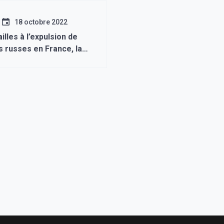
18 octobre 2022
illes à l’expulsion de
 russes en France, la
annoncé que 34
s français devraient
 territoire « d’ici deux
».