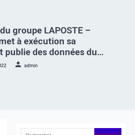
 du groupe LAPOSTE –
met à exécution sa
 publie des données du
 de l’ARTP #SocialNetlink
022
admin
Rechercher :