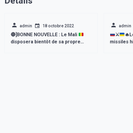
Détails
admin
18 octobre 2022
admin
🔴
]BONNE NOUVELLE : Le Mali
⚔️
🔥
L
disposera bientôt de sa propre
missiles h
Société de Recherche et
d’Ukraine
d’Exploitation des Ressources
Minérales