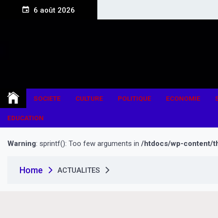
S
6 août 2026
k
i
p
t
o
c
o
n
SOCIETE
CULTURE
POLITIQUE
ECONOMIE
t
e
EDUCATION
n
t
Warning
: sprintf(): Too few arguments in
/htdocs/wp-content/t
Home
ACTUALITES