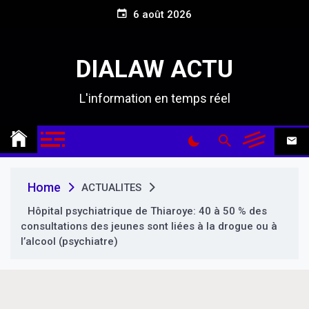
S
6 août 2026
k
i
p
DIALAW ACTU
t
o
L'information en temps réel
c
o
n
t
e
n
Home
ACTUALITES
t
Hôpital psychiatrique de Thiaroye: 40 à 50 % des
consultations des jeunes sont liées à la drogue ou à
l’alcool (psychiatre)