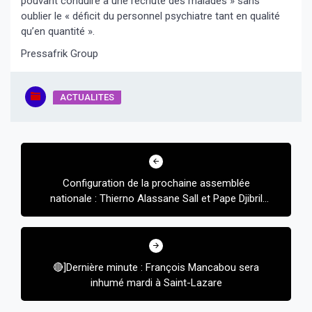
pouvant conduire à une rechute des malades » sans
oublier le « déficit du personnel psychiatre tant en qualité
qu’en quantité ».
Pressafrik Group
ACTUALITES
Navigation
de
Configuration de la prochaine assemblée
l’article
nationale : Thierno Alassane Sall et Pape Djibril
Fall vont rester
🔴]Dernière minute : François Mancabou sera
inhumé mardi à Saint-Lazare