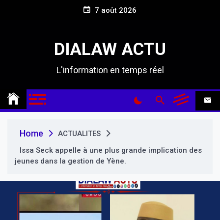
S
7 août 2026
k
i
p
DIALAW ACTU
t
o
L'information en temps réel
c
o
n
t
e
n
Home
ACTUALITES
t
Issa Seck appelle à une plus grande implication des
jeunes dans la gestion de Yène.