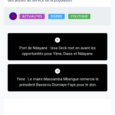
des jeunes au service de la population.
ACTUALITES
DIVERS
POLITIQUE
Navigation
de
Port de Ndayane : Issa Seck met en avant les
l’article
opportunités pour Yène, Diass et Ndayane.
Yène : Le maire Massamba Mbengue remercie le
président Bassirou Diomaye Faye pour le don
d’une ambulance.