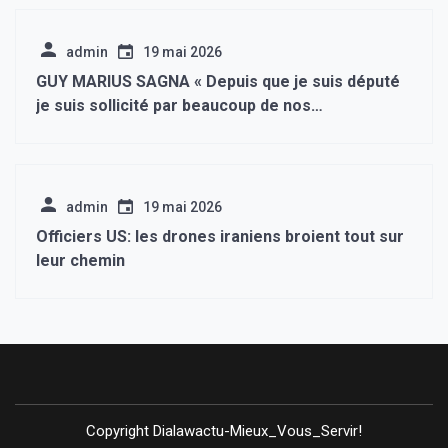
admin
19 mai 2026
GUY MARIUS SAGNA « Depuis que je suis député
je suis sollicité par beaucoup de nos
compatriotes pour faire de ma personne le
parrain de beaucoup d’activités. Je ne peux
accepter.
admin
19 mai 2026
Officiers US: les drones iraniens broient tout sur
leur chemin
Copyright Dialawactu-Mieux_Vous_Servir!