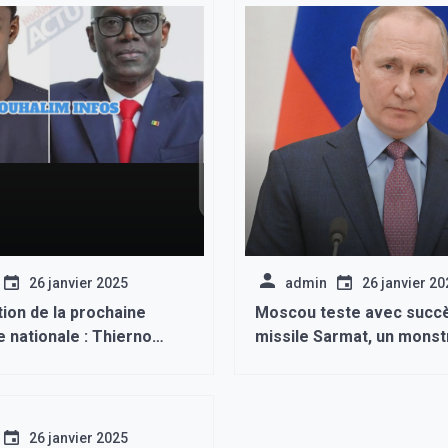
26 janvier 2025
admin
26 janvier 20
ion de la prochaine
Moscou teste avec succè
 nationale : Thierno
missile Sarmat, un monst
ll et Pape Djibril Fall
tonnes qui fera « réfléchi
er
ennemis de la Russie, pr
Poutine
26 janvier 2025