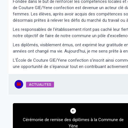
Fondée dans le but de renforcer les compétences locales et
de Couture GIE/Yene confection est devenue un acteur clé d
femmes. Les élèves, après avoir acquis des compétences soli
désormais prêtes à relever les défis du marché du travail ou à
Les responsables de l’établissement n’ont pas caché leur fie
notre objectif de faire de notre commune un pôle d’excellence 
Les diplômés, visiblement émus, ont exprimé leur gratitude en
années ont changé ma vie. Aujourd’hui, je me sens prête à ent
L’École de Couture GIE/Yene confection s’inscrit ainsi comm
une opportunité de s’épanouir tout en contribuant activemen
ACTUALITES
Navigation
de
Cérémonie de remise des diplômes à la Commune de
l’article
Yène