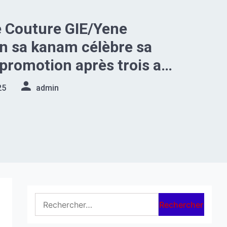
e Couture GIE/Yene
n sa kanam célèbre sa
promotion après trois ans
tion
25
admin
Rechercher :