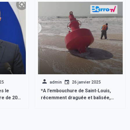
25
admin
26 janvier 2025
s le
*A l’embouchure de Saint-Louis,
re de 200
récemment draguée et balisée,
r » les
une bouée a été trouvée à la
évient
plage*: