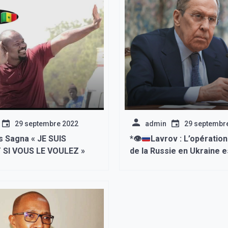
29 septembre 2022
admin
29 septembr
s Sagna « JE SUIS
*
👁
Lavrov : L’opération
 SI VOUS LE VOULEZ »
de la Russie en Ukraine 
pour mettre fin au cours
de domination mondiale.*