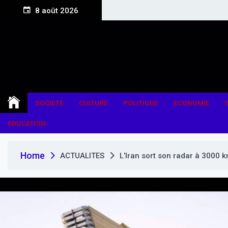
S
8 août 2026
k
i
p
t
o
c
o
n
SOCIETE
CULTURE
POLITIQUE
ECONOMIE
t
e
EDUCATION
n
t
Home
ACTUALITES
L’Iran sort son radar à 3000 