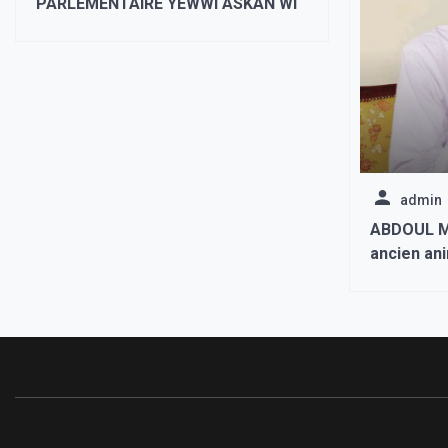
PARLEMENTAIRE YEWWI ASKAN WI
admin
ABDOUL M
ancien ani
s’est fait
l’avion. La
Sénégal e