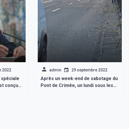
e 2022
admin
29 septembre 2022
 spéciale
Après un week-end de sabotage du
est conçue
Pont de Crimée, un lundi sous les
 américain
feux des forces russes : Intenses
bombardements à l’heure actuelle:
des…