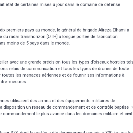
fait état de certaines mises à jour dans le domaine de défense
s dix premiers pays au monde, le général de brigade Alireza Elhami a
ée du radar transhorizon [OTH] à longue portée de fabrication
dans moins de 5 pays dans le monde.
iller avec une grande précision tous les types d’oiseaux hostiles tel
ions relais de communication et tous les types de drones de toute
ter toutes les menaces aériennes et de fournir ses informations à
ontre-mesures.
nes utilisaient des armes et des équipements militaires de
 à sa disposition un réseau de commandement et de contrôle baptisé 
de commandement le plus avancé dans les domaines militaire et civil.
 Bavar 373, dont la portée a été dernièrement passée à 300 km par le