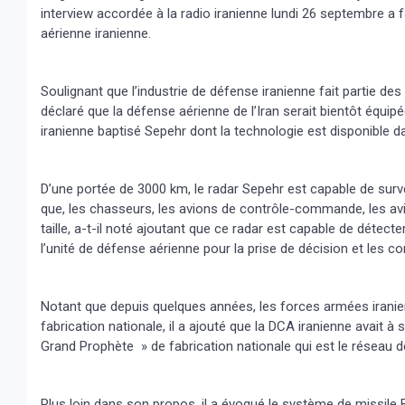
interview accordée à la radio iranienne lundi 26 septembre a 
aérienne iranienne.
Soulignant que l’industrie de défense iranienne fait partie de
déclaré que la défense aérienne de l’Iran serait bientôt équip
iranienne baptisé Sepehr dont la technologie est disponible 
D’une portée de 3000 km, le radar Sepehr est capable de surve
que, les chasseurs, les avions de contrôle-commande, les av
taille, a-t-il noté ajoutant que ce radar est capable de détec
l’unité de défense aérienne pour la prise de décision et les c
Notant que depuis quelques années, les forces armées iranien
fabrication nationale, il a ajouté que la DCA iranienne avait
Grand Prophète » de fabrication nationale qui est le réseau 
Plus loin dans son propos, il a évoqué le système de missile