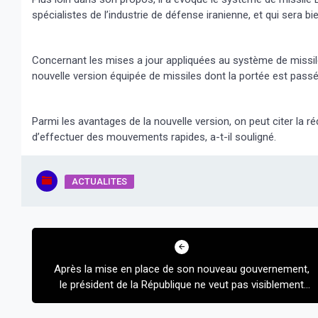
spécialistes de l’industrie de défense iranienne, et qui sera b
Concernant les mises a jour appliquées au système de missiles
nouvelle version équipée de missiles dont la portée est passé
Parmi les avantages de la nouvelle version, on peut citer la r
d’effectuer des mouvements rapides, a-t-il souligné.
ACTUALITES
Navigation
de
Après la mise en place de son nouveau gouvernement,
l’article
le président de la République ne veut pas visiblement
perdre de temps. Une semaine après la formation de
celui-ci, le mode fast track ne doit pas être relayé au