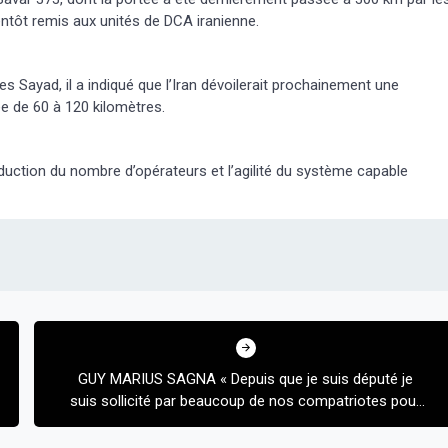
ientôt remis aux unités de DCA iranienne.
 Sayad, il a indiqué que l’Iran dévoilerait prochainement une
e de 60 à 120 kilomètres.
éduction du nombre d’opérateurs et l’agilité du système capable
GUY MARIUS SAGNA « Depuis que je suis député je
suis sollicité par beaucoup de nos compatriotes pour
faire de ma personne le parrain de beaucoup
d’activités. Je ne peux accepter.