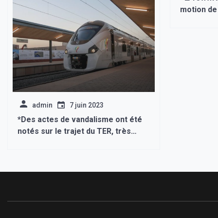
motion de
gouverne
admin
7 juin 2023
*Des actes de vandalisme ont été
notés sur le trajet du TER, très
exactement dans la forêt classée
de Mbao.*