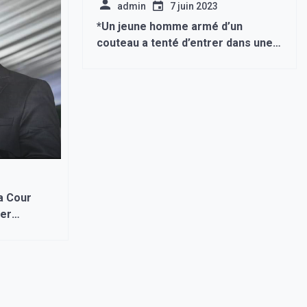
admin
7 juin 2023
*Un jeune homme armé d’un
couteau a tenté d’entrer dans une
école du territoire de Perm, mais a
été arrêté par la Garde nationale, a
déclaré RIA Novosti dans
l’administration du district urbain de
Chaikovsky.*
ier
éral