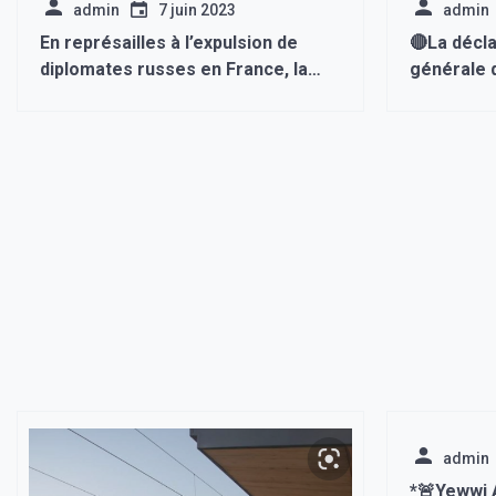
admin
7 juin 2023
admin
En représailles à l’expulsion de
🔴La décla
diplomates russes en France, la
générale d
Russie a annoncé que 34
prévue le
diplomates français devraient
impossible
quitter son territoire « d’ici deux
semaines ».
admin
*🚨Yewwi 