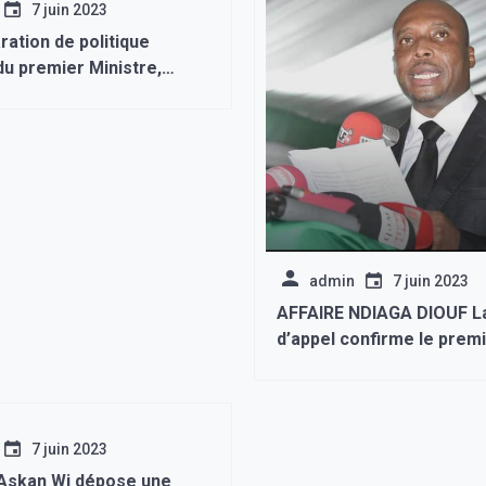
7 juin 2023
ration de politique
u premier Ministre,
 12 décembre, est
.
admin
7 juin 2023
AFFAIRE NDIAGA DIOUF La Cour
d’appel confirme le prem
jugement, le parquet gén
débouté
7 juin 2023
Askan Wi dépose une