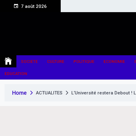
S
7 août 2026
k
i
p
t
o
c
o
n
SOCIETE
CULTURE
POLITIQUE
ECONOMIE
t
e
EDUCATION
n
t
Home
ACTUALITES
L’Université restera Debout !