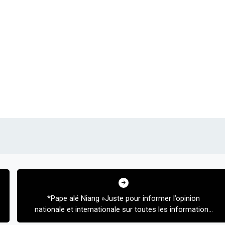
*Pape alé Niang »Juste pour informer l’opinion
nationale et internationale sur toutes les informations
qui circulent su Ousmane Sonko »*