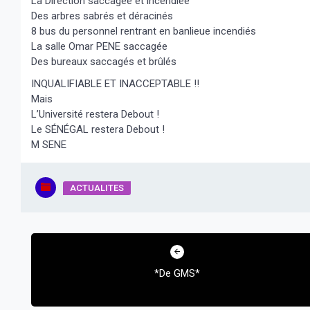
La Direction saccagée et incendiée
Des arbres sabrés et déracinés
8 bus du personnel rentrant en banlieue incendiés
La salle Omar PENE saccagée
Des bureaux saccagés et brûlés
INQUALIFIABLE ET INACCEPTABLE !!
Mais
L’Université restera Debout !
Le SÉNÉGAL restera Debout !
M SENE
ACTUALITES
Navigation
de
*De GMS*
l’article