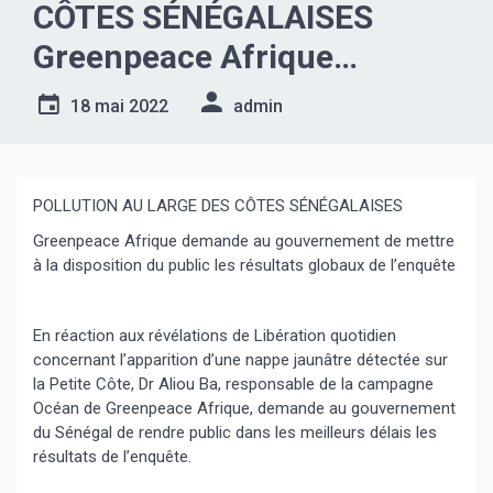
CÔTES SÉNÉGALAISES
Greenpeace Afrique
demande au gouvernement
18 mai 2022
admin
de mettre à la disposition du
public les résultats globaux
de l’enquête
POLLUTION AU LARGE DES CÔTES SÉNÉGALAISES
Greenpeace Afrique demande au gouvernement de mettre
à la disposition du public les résultats globaux de l’enquête
En réaction aux révélations de Libération quotidien
concernant l’apparition d’une nappe jaunâtre détectée sur
la Petite Côte, Dr Aliou Ba, responsable de la campagne
Océan de Greenpeace Afrique, demande au gouvernement
du Sénégal de rendre public dans les meilleurs délais les
résultats de l’enquête.