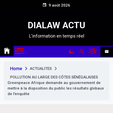
S
9 août 2026
k
i
p
DIALAW ACTU
t
o
L'information en temps réel
c
o
n
t
e
n
Home
ACTUALITES
t
POLLUTION AU LARGE DES CÔTES SÉNÉGALAISES
Greenpeace Afrique demande au gouvernement de
mettre à la disposition du public les résultats globaux
de l’enquête