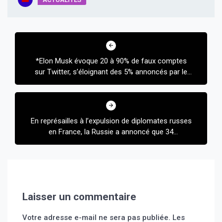
Navigation
de
*Elon Musk évoque 20 à 90% de faux comptes
l’article
sur Twitter, s’éloignant des 5% annoncés par le
réseau social.*
En représailles à l’expulsion de diplomates russes
en France, la Russie a annoncé que 34
diplomates français devraient quitter son
territoire « d’ici deux semaines ».
Laisser un commentaire
Votre adresse e-mail ne sera pas publiée.
Les