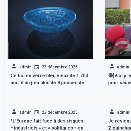
admin
23 décembre 2025
admin
Ce bol en verre bleu vieux de 1 700
🔴]Viol pr
ans, d’un peu plus de 8 pouces de
pour sauv
diamètre, a été retrouvé enterré à
dans la fo
côté d’une femme au centre d’un
mesures su
cimetière de la colonie romaine
comparé à 
d’Emona…
admin
23 décembre 2025
admin
*L’Europe fait face à des risques
Je revien
« industriels » et « politiques » en
Ziguinchor