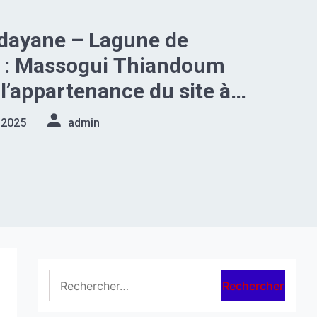
Ndayane – Lagune de
 : Massogui Thiandoum
 l’appartenance du site à
law
 2025
admin
Rechercher :