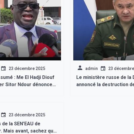
23 décembre 2025
admin
23 décembre
ésumé : Me El Hadji Diouf
Le ministère russe de la
er Sitor Ndour dénonce
annoncé la destruction de
ulée les deux poids deux
raffinerie de carburant p
r l’affaire de son client,
forces armées ukrainien
l’affaire Sonko Adji Sarr.
23 décembre 2025
s de la SEN’EAU de
. Mais avant, sachez que