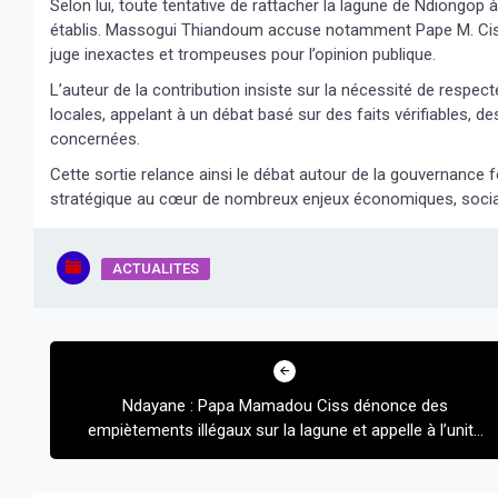
Selon lui, toute tentative de rattacher la lagune de Ndiongop à 
établis. Massogui Thiandoum accuse notamment Pape M. Ciss de
juge inexactes et trompeuses pour l’opinion publique.
L’auteur de la contribution insiste sur la nécessité de respect
locales, appelant à un débat basé sur des faits vérifiables,
concernées.
Cette sortie relance ainsi le débat autour de la gouvernance 
stratégique au cœur de nombreux enjeux économiques, soci
ACTUALITES
Navigation
de
Ndayane : Papa Mamadou Ciss dénonce des
l’article
empiètements illégaux sur la lagune et appelle à l’unité
des populations