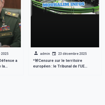
 2025
admin
23 décembre 2025
 Défense a
*🚨Censure sur le territoire
 la
européen : le Tribunal de l’UE
our les
rejette la requête en référé de RT
nes
France*