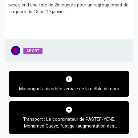
week-end une liste de 26 joueurs pour un regroupement de
six jours du 13 au 19 janvier.
SPORT
Navigation
de
Massogui:La diarrhée verbale de la cellule de com
l’article
Transport : Le coordinateur de PASTEF-YENE,
Mohamed Gueye, fustige l’augmentation des
tarifs de taxi clando à Yéne…