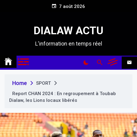
S
7 août 2026
k
i
p
DIALAW ACTU
t
o
L'information en temps réel
c
o
n
t
e
n
Home
SPORT
t
Report CHAN 2024 : En regroupement à Toubab
Dialaw, les Lions locaux libérés