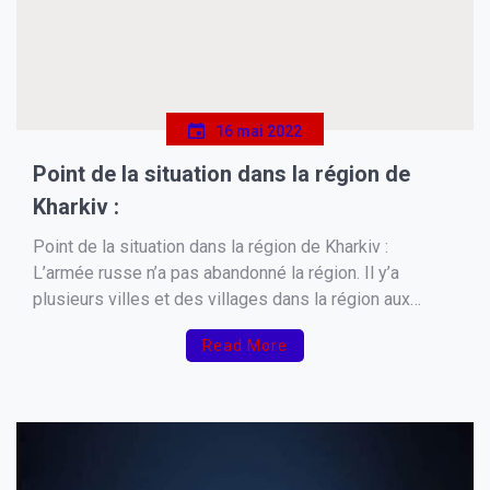
16 mai 2022
Point de la situation dans la région de
Kharkiv :
Point de la situation dans la région de Kharkiv :
L’armée russe n’a pas abandonné la région. Il y’a
plusieurs villes et des villages dans la région aux
mains des forces russes dont Izioum , baklayea ( où il
Read More
a été découvert l’une des plus grandes cache d’arme
de […]