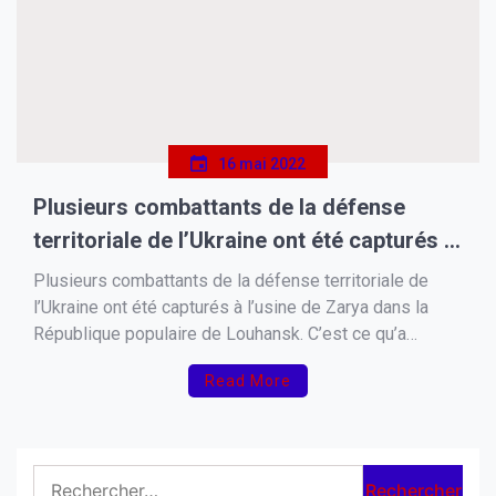
16 mai 2022
Plusieurs combattants de la défense
territoriale de l’Ukraine ont été capturés à
l’usine de Zarya dans la République
Plusieurs combattants de la défense territoriale de
populaire de Louhansk. C’est ce qu’a
l’Ukraine ont été capturés à l’usine de Zarya dans la
République populaire de Louhansk. C’est ce qu’a
déclaré le dirigeant de la Tchétchénie,
déclaré le dirigeant de la Tchétchénie, Ramzan Kadyrov.
Ramzan Kadyrov.
Read More
Selon Le Politicien, tous les prisonniers de guerre
pourront dire à leurs proches qu’ils sont vivants et […]
Rechercher :