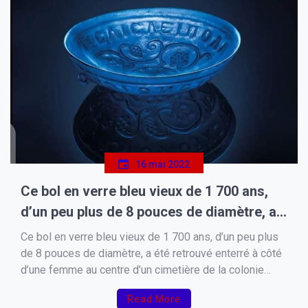
16 mai 2022
Ce bol en verre bleu vieux de 1 700 ans,
d’un peu plus de 8 pouces de diamètre, a
été retrouvé enterré à côté d’une femme
Ce bol en verre bleu vieux de 1 700 ans, d’un peu plus
au centre d’un cimetière de la colonie
de 8 pouces de diamètre, a été retrouvé enterré à côté
d’une femme au centre d’un cimetière de la colonie
romaine d’Emona…
romaine d’Emona dans l’actuelle Ljubljana en Slovénie.
Read More
Le récipient est décoré à l’extérieur de raisins, de