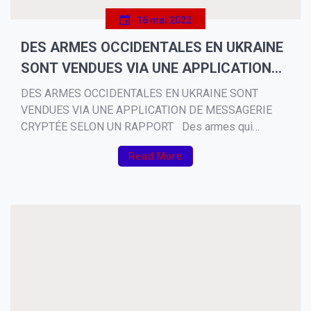
16 mai 2022
DES ARMES OCCIDENTALES EN UKRAINE
SONT VENDUES VIA UNE APPLICATION
DE MESSAGERIE CRYPTÉE SELON UN
DES ARMES OCCIDENTALES EN UKRAINE SONT
RAPPORT
VENDUES VIA UNE APPLICATION DE MESSAGERIE
CRYPTÉE SELON UN RAPPORT Des armes qui
auraient été collectées en Ukraine pendant la guerre en
Read More
cours entre le pays et la Russie ont été mises en vente
sur les chaînes Telegram, y compris divers types de […]