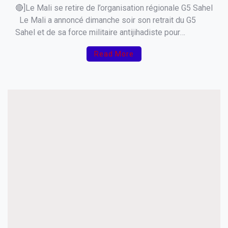
🔴]Le Mali se retire de l’organisation régionale G5 Sahel
Le Mali a annoncé dimanche soir son retrait du G5
Sahel et de sa force militaire antijihadiste pour
protester contre le refus qui lui est opposé d’assurer la
Read More
présidence de cette organisation régionale formée
avec la Mauritanie, le Tchad, le […]