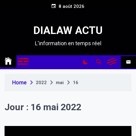
S
8 août 2026
k
i
p
DIALAW ACTU
t
o
L'information en temps réel
c
o
n
t
e
n
Home
2022
mai
16
t
Jour :
16 mai 2022