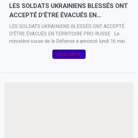
LES SOLDATS UKRAINIENS BLESSÉS ONT
ACCEPTÉ D’ÊTRE ÉVACUÉS EN
TERRITOIRE PRO-RUSSE
LES SOLDATS UKRAINIENS BLESSÉS ONT ACCEPTÉ
D’ÊTRE ÉVACUÉS EN TERRITOIRE PRO-RUSSE Le
ministère russe de la Défense a annoncé lundi 16 mai
qu’une trêve avait été instaurée à l’aciérie Azovstal,
Read More
dernier bastion de résistance ukrainienne dans la ville
de Marioupol, afin d’évacuer les blessés ukrainiens.
Les autorités ukrainiennes […]