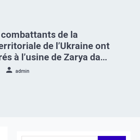
 combattants de la
rritoriale de l’Ukraine ont
rés à l’usine de Zarya dans
ique populaire de
admin
 C’est ce qu’a déclaré le
 de la Tchétchénie,
adyrov.
Rechercher :