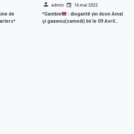
admin
16 mai 2022
aine de
*Gambie
: dioganté yin doon Amal
parlers*
çi gaawou(samedi) bii le 09 Avril
ngir tànn Ay députés parti bou
Adama Barrow moo djiitou doonté
Amoul li euppou « sans toutefois
obtenir la majorité »