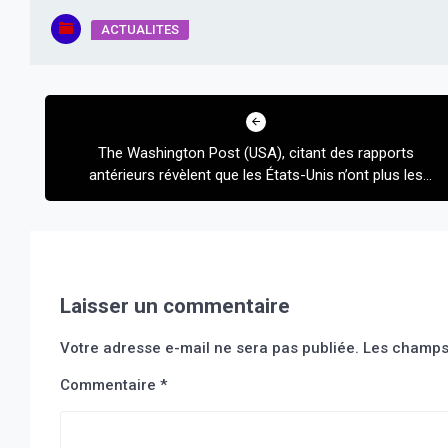
ACTUALITES
Navigation
de
The Washington Post (USA), citant des rapports
l’article
antérieurs révèlent que les États-Unis n’ont plus les
yeux sur les armes fournies massivement au
gouvernement ukrainien une fois arrivées sur le
territoire ukrainien.
Laisser un commentaire
Votre adresse e-mail ne sera pas publiée.
Les champs 
Commentaire
*