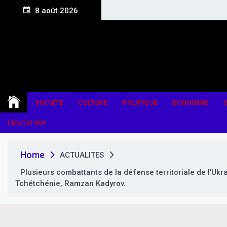
S
8 août 2026
k
i
p
t
o
c
o
n
SOCIETE
CULTURE
POLITIQUE
ECONOMIE
t
e
EDUCATION
n
t
Home
ACTUALITES
Plusieurs combattants de la défense territoriale de l’Ukr
Tchétchénie, Ramzan Kadyrov.