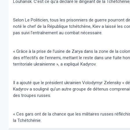
Louhansk. C’est ce qu’a déclaré le dirigeant de la Tchétchén
Selon Le Politicien, tous les prisonniers de guerre pourront d
noté le chef de la République tchétchène, Kiev a laissé les c
pas suivi l’entraînement au combat nécessaire.
« Grâce à la prise de l’usine de Zarya dans la zone de la co
des effectifs de l’ennemi, mettant le reste dans une fuite h
territoriale ukrainienne », a expliqué Kadyrov.
Il a ajouté que le président ukrainien Volodymyr Zelensky « dét
Kadyrov a souligné qu’un autre groupe de détenus comprenait
des troupes russes.
« Ces gars ont de la chance que les militaires russes réfléchiss
la Tchétchénie.