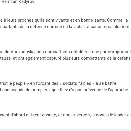
ie, Ramzan Kadyrov.
ire à leurs proches qu’ils sont vivants et en bonne santé. Comme l’a
ombattants de la défense comme de la « chair à canon », car ils n’ont
lonie de Voevodovka, nos combattants ont détruit une partie importan
onteuse, et ont également capturé plusieurs combattants de la défen
ruit le peuple » en forçant des « soldats faibles » à se battre.
 une brigade de pompiers, que Kiev n’a pas prévenue de l’approche
ent d’abord et tirent ensuite, et non l’inverse », a conclu le leader d