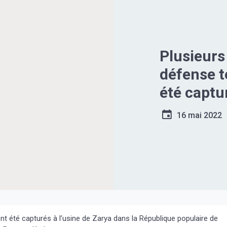
Plusieurs
défense te
été captu
la Républ
16 mai 2022
Louhansk.
dirigeant
Ramzan K
ont été capturés à l’usine de Zarya dans la République populaire de