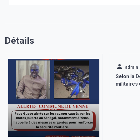
Détails
admin
Selon la 
militaires
des comba
bloqués à 
Marioupol,
rendre».