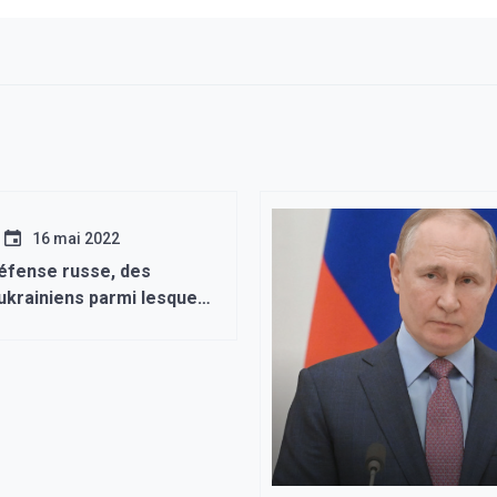
16 mai 2022
Défense russe, des
 ukrainiens parmi lesquels
ttants du régiment Azov,
l’usine Azovstal de
 ont «continué à se