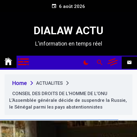
S
6 août 2026
k
i
p
DIALAW ACTU
t
o
L'information en temps réel
c
o
n
t
e
n
Home
ACTUALITES
t
CONSEIL DES DROITS DE L’HOMME DE L’ONU
L’Assemblée générale décide de suspendre la Russie,
le Sénégal parmi les pays abstentionnistes