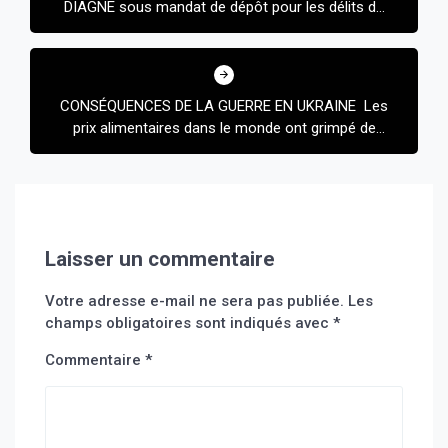
DIAGNE sous mandat de dépôt pour les délits de
diffamation et d’injures proférées à l’encontre du
député DJIBRIL WAR, menaces sans ordre ou
condition et insultes par le biais d’un système
informatique.
CONSÉQUENCES DE LA GUERRE EN UKRAINE Les
prix alimentaires dans le monde ont grimpé de
près de 13% en mars
Laisser un commentaire
Votre adresse e-mail ne sera pas publiée.
Les
champs obligatoires sont indiqués avec
*
Commentaire
*