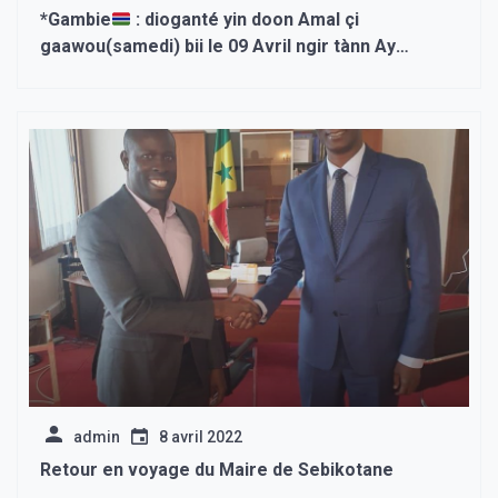
*Gambie
: dioganté yin doon Amal çi
gaawou(samedi) bii le 09 Avril ngir tànn Ay
députés parti bou Adama Barrow moo djiitou
doonté Amoul li euppou « sans toutefois obtenir
la majorité »
admin
8 avril 2022
Retour en voyage du Maire de Sebikotane