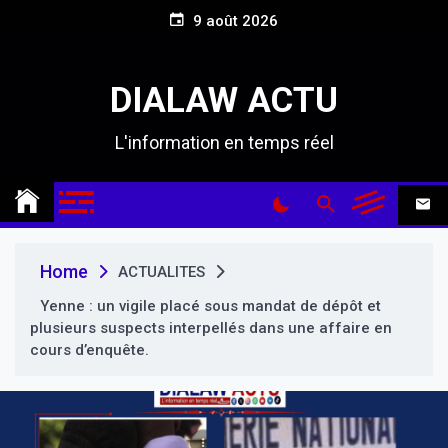
S
9 août 2026
k
i
p
DIALAW ACTU
t
o
L'information en temps réel
c
o
n
t
e
n
Home
ACTUALITES
t
Yenne : un vigile placé sous mandat de dépôt et
plusieurs suspects interpellés dans une affaire en
cours d’enquête.