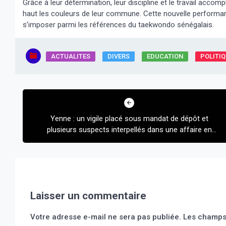
Grâce à leur détermination, leur discipline et le travail acco
haut les couleurs de leur commune. Cette nouvelle performan
s’imposer parmi les références du taekwondo sénégalais.
ACTUALITES
DIVERS
EDUCATION
POLITI
Navigation
de
Yenne : un vigile placé sous mandat de dépôt et
l’article
plusieurs suspects interpellés dans une affaire en
cours d’enquête.
Laisser un commentaire
Votre adresse e-mail ne sera pas publiée.
Les champs 