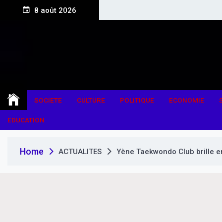
S
8 août 2026
k
i
p
t
o
c
o
n
SOCIETE
CULTURE
POLITIQUE
ECONOMIE
t
e
EDUCATION
n
t
Home
ACTUALITES
Yène Taekwondo Club brille e