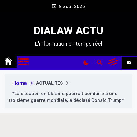
S
8 août 2026
k
i
p
DIALAW ACTU
t
o
L'information en temps réel
c
o
n
t
e
n
Home
ACTUALITES
t
*La situation en Ukraine pourrait conduire à une
troisième guerre mondiale, a déclaré Donald Trump*